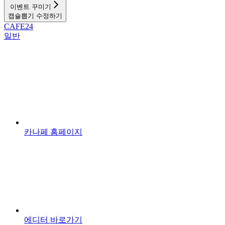
이벤트 꾸미기
캡슐뽑기 수정하기
CAFE24
일반
카나페 홈페이지
에디터 바로가기